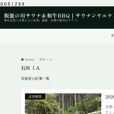
飯能の川サウナ＆和牛BBQ｜サウナンヤルケ
東京近郊とは思えない自然。飯能・名栗の貸切川サウナ。
Home
石川 くん
石川 くん
投稿者の記事一覧
20
近況報告
女性
たしま