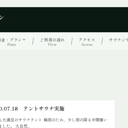
ン
料金・プラン
ご利用の流れ
アクセス
サウナン
Plans
Flow
Access
20.07.18 テントサウナ実施
も大満足のサウナテント 梅雨のため、少し雨の降る中開催い
した。 大自然...