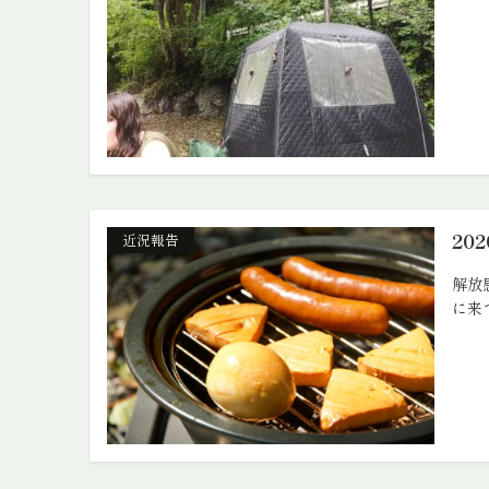
20
近況報告
解放
に来て