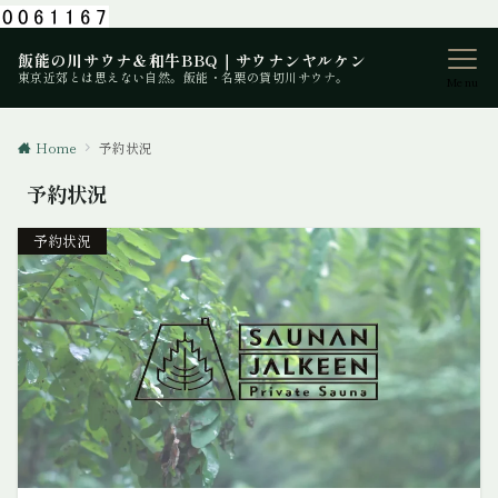
飯能の川サウナ＆和牛BBQ｜サウナンヤルケン
東京近郊とは思えない自然。飯能・名栗の貸切川サウナ。
Menu
Home
予約状況
予約状況
予約状況