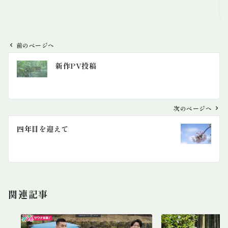
前のページへ
投
新作PV投稿
稿
ナ
ビ
ゲ
次のページへ
ー
四年目を迎えて
シ
ョ
ン
関連記事