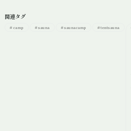
関連タグ
camp
sauna
saunacamp
tentsauna