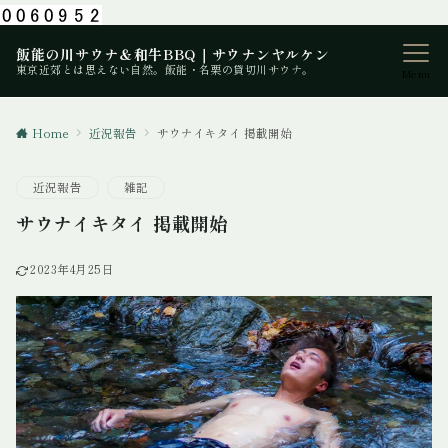
飯能の川サウナ＆和牛BBQ｜サウナンヤルケン
東京近郊とは思えない自然。飯能・名栗の貸切川サウナ。
Menu
Home
近況報告
サウナイキタイ 掲載開始
近況報告
雑記
サウナイキタイ 掲載開始
2023年4月25日