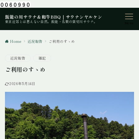
飯能の川サウナ＆和牛BBQ｜サウナンヤルケン
東京近郊とは思えない自然。飯能・名栗の貸切川サウナ。
Menu
Home
近況報告
ご利用のすゝめ
近況報告
雑記
ご利用のすゝめ
2026年5月14日